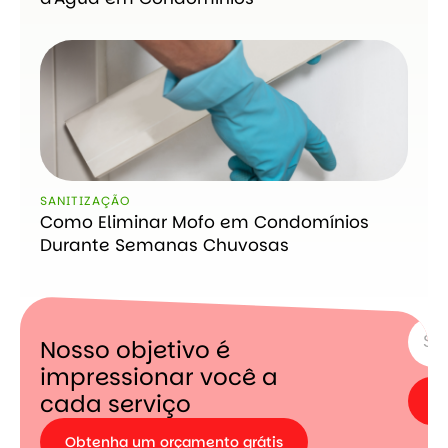
SANITIZAÇÃO
Como Eliminar Mofo em Condomínios
Durante Semanas Chuvosas
ASSIN
Nosso objetivo é
impressionar você a
cada serviço
Obtenha um orçamento grátis