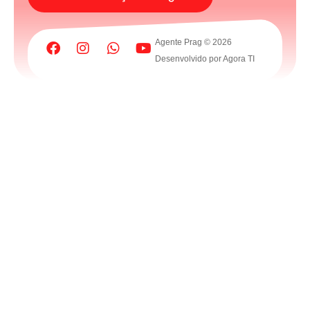
Agente Prag © 2026
Obtenha
um
Desenvolvido por Agora TI
orçamento
grátis